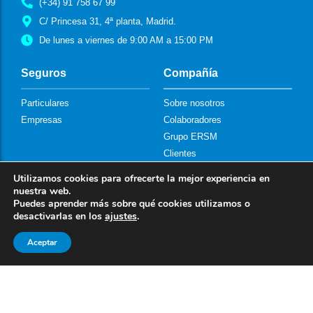
(+34) 91 758 67 99
C/ Princesa 31, 4ª planta, Madrid.
De lunes a viernes de 9:00 AM a 15:00 PM
Seguros
Compañía
Particulares
Sobre nosotros
Empresas
Colaboradores
Grupo ERSM
Clientes
Información Legal
Utilizamos cookies para ofrecerte la mejor experiencia en
nuestra web.
Puedes aprender más sobre qué cookies utilizamos o
Aviso Legal
desactivarlas en los
ajustes
.
Política de Privacidad
Política de Cookies
Aceptar
Sist. Int. de Información
Conflicto de Intereses