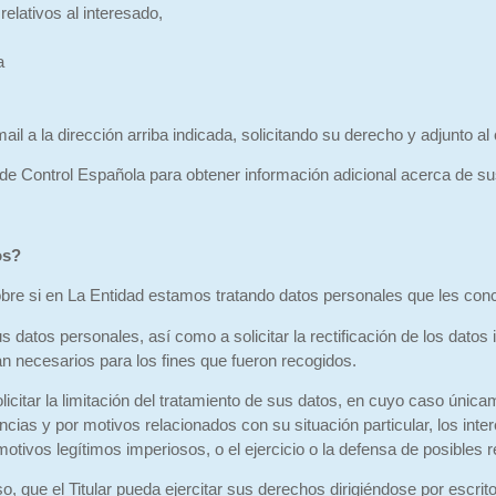
relativos al interesado,
a
il a la dirección arriba indicada, solicitando su derecho y adjunto al 
d de Control Española para obtener información adicional acerca de s
os?
bre si en La Entidad estamos tratando datos personales que les conc
datos personales, así como a solicitar la rectificación de los datos i
n necesarios para los fines que fueron recogidos.
icitar la limitación del tratamiento de sus datos, en cuyo caso únic
cias y por motivos relacionados con su situación particular, los int
 motivos legítimos imperiosos, o el ejercicio o la defensa de posibles
o, que el Titular pueda ejercitar sus derechos dirigiéndose por escrito