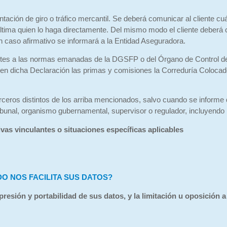
tación de giro o tráfico mercantil. Se deberá comunicar al cliente cu
última quien lo haga directamente. Del mismo modo el cliente deberá c
n caso afirmativo se informará a la Entidad Aseguradora.
artes a las normas emanadas de la DGSFP o del Órgano de Control de
ir en dicha Declaración las primas y comisiones la Correduría Colocad
ros distintos de los arriba mencionados, salvo cuando se informe de 
ribunal, organismo gubernamental, supervisor o regulador, incluyendo l
vas vinculantes o situaciones específicas aplicables
 NOS FACILITA SUS DATOS?
resión y portabilidad de sus datos, y la limitación u oposición a